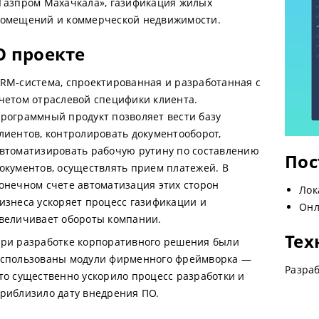
Газпром Махачкала», газификация жилых
омещений и коммерческой недвижимости.
О проекте
RM-система, спроектированная и разработанная с
четом отраслевой специфики клиента.
рограммный продукт позволяет вести базу
лиентов, контролировать документооборот,
втоматизировать рабочую рутину по составлению
Пос
окументов, осуществлять прием платежей. В
онечном счете автоматизация этих сторон
Лок
изнеса ускоряет процесс газификации и
Онл
величивает обороты компании.
Тех
ри разработке корпоративного решения были
спользованы модули фирменного фреймворка —
Разраб
то существенно ускорило процесс разработки и
риблизило дату внедрения ПО.