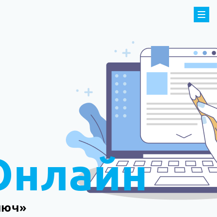
Онлайн
люч»