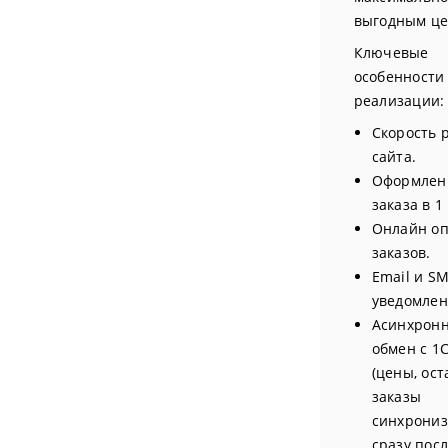
выгодным це
Ключевые
особенности
реализации:
Скорость 
сайта.
Оформлен
заказа в 1
Онлайн о
заказов.
Email и S
уведомлен
Асинхрон
обмен с 1
(цены, ост
заказы
синхрони
сразу пос