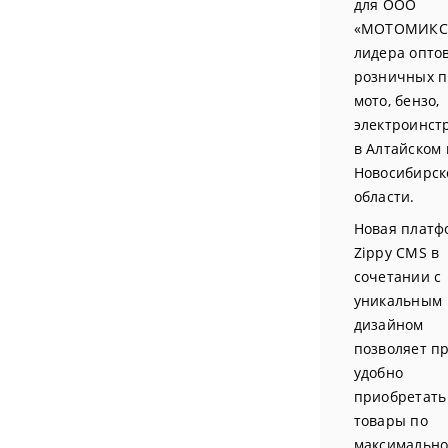
для ООО
«МОТОМИКС»
лидера опто
розничных 
мото, бензо,
электроинст
в Алтайском 
Новосибирск
области.
Новая платф
Zippy CMS в
сочетании с
уникальным
дизайном
позволяет пр
удобно
приобретать
товары по
максимальн