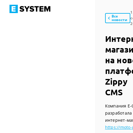
1
Все
с
новости
2
Интер
магаз
на но
платф
Zippy
CMS
Компания Е-
разработала
интернет-ма
https://moto-