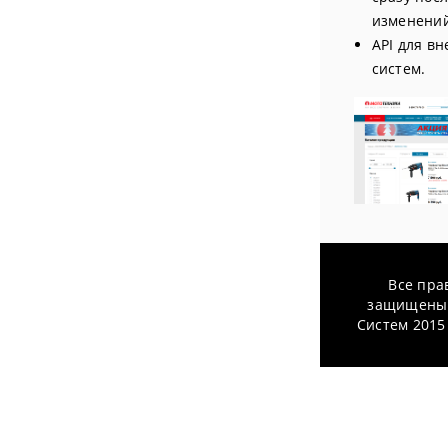
изменений
API для в
систем.
Все пра
защищены 
Систем 2015 