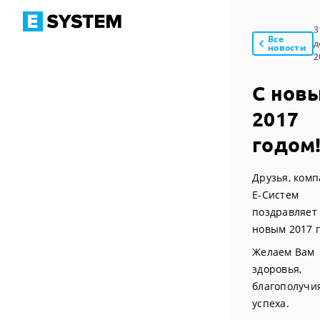
3
Все
д
новости
2
С нов
2017
годом
Друзья, ком
Е-Систем
поздравляет 
новым 2017 г
Желаем Вам
здоровья,
благополучия
успеха.