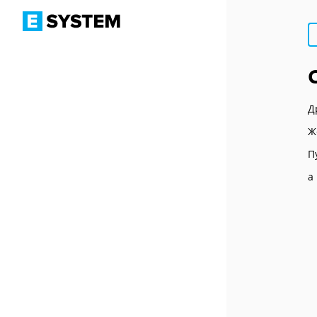
Д
Ж
П
а