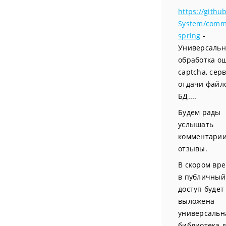
https://githu
System/comm
spring
-
Универсальн
обработка ош
captcha, сер
отдачи файл
БД....
Будем рады
услышать
комментарии
отзывы.
В скором вр
в публичный
доступ будет
выложена
универсальн
библиотека 