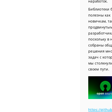
наработок.
Библиотеки 
полезны как
новичкам, та
продвинуты
разработчик
поскольку в 
собраны об
решения мно
задач с кот
мы столкнул
своем пути.
https://githu