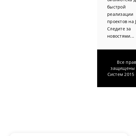
быстрой
реализации
проектов на J
Следите за
новостями...
Все пра
защищены 
Систем 2015 