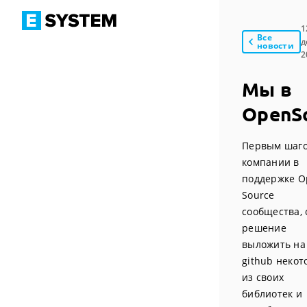
1
Все
д
новости
2
Мы в
OpenS
Первым шаг
компании в
поддержке O
Source
сообщества, 
решение
выложить на
github неко
из своих
библиотек и