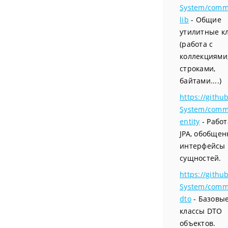
System/comm
lib
- Общие
утилитные к
(работа с
коллекциями
строками,
байтами....)
https://githu
System/comm
entity
- Работ
JPA, обобще
интерфейсы
сущностей.
https://githu
System/comm
dto
- Базовы
классы DTO
объектов.